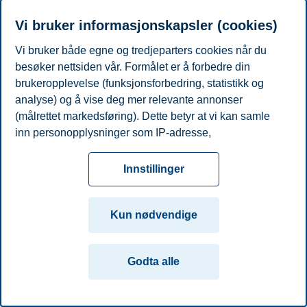
Telefon
+4798251706
E-post
daniel.sheikh@bi.no
Vi bruker informasjonskapsler (cookies)
Vi bruker både egne og tredjeparters cookies når du
Personvern
Tilgjengelighetserklæring
Disclaimer
Si
Cookies
besøker nettsiden vår. Formålet er å forbedre din
fra
Beredskap
Kontakt oss
brukeropplevelse (funksjonsforbedring, statistikk og
Campus:
analyse) og å vise deg mer relevante annonser
(målrettet markedsføring). Dette betyr at vi kan samle
Oslo
Bergen
Trondheim
Stavanger
inn personopplysninger som IP-adresse,
nettleseraktivitet, lokasjon og brukerpreferanser. Utover
© 2026 Handelshøyskolen BI
cookies som er nødvendige for at nettsiden skal
Innstillinger
fungere, kan du enten godta alle eller tilpasse ditt
samtykke ved å endre innstillinger.
Kun nødvendige
Les mer om våre informasjonskapsler, hvilke
opplysninger vi samler inn og formålene i innstillinger
Godta alle
for informasjonskapsler. Du kan når som helst endre
eller trekke tilbake ditt samtykke i innstillingene ved å
klikke på «Cookies» nederst på nettsiden vår.