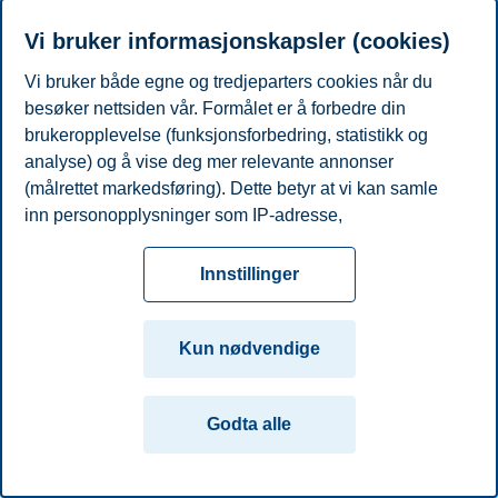
Personvern
Tilgjengelighetserklæring
Disclaimer
Si
Cookies
Vi bruker informasjonskapsler (cookies)
fra
Beredskap
Kontakt oss
Vi bruker både egne og tredjeparters cookies når du
Campus:
besøker nettsiden vår. Formålet er å forbedre din
brukeropplevelse (funksjonsforbedring, statistikk og
Oslo
Bergen
Trondheim
Stavanger
analyse) og å vise deg mer relevante annonser
(målrettet markedsføring). Dette betyr at vi kan samle
© 2026 Handelshøyskolen BI
inn personopplysninger som IP-adresse,
nettleseraktivitet, lokasjon og brukerpreferanser. Utover
cookies som er nødvendige for at nettsiden skal
Innstillinger
fungere, kan du enten godta alle eller tilpasse ditt
samtykke ved å endre innstillinger.
Kun nødvendige
Les mer om våre informasjonskapsler, hvilke
opplysninger vi samler inn og formålene i innstillinger
Godta alle
for informasjonskapsler. Du kan når som helst endre
eller trekke tilbake ditt samtykke i innstillingene ved å
klikke på «Cookies» nederst på nettsiden vår.