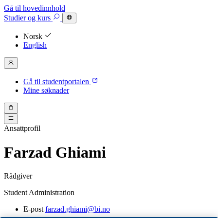
Gå til hovedinnhold
Studier
og kurs
Norsk
English
Gå til studentportalen
Mine søknader
Ansattprofil
Farzad Ghiami
Rådgiver
Student Administration
E-post
farzad.ghiami@bi.no