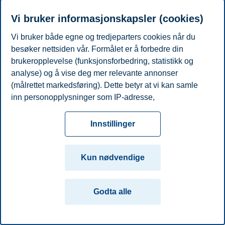
E-post
hedvig.larsen@bi.no
Vi bruker informasjonskapsler (cookies)
Personvern
Tilgjengelighetserklæring
Disclaimer
Si
Cookies
Vi bruker både egne og tredjeparters cookies når du
fra
Beredskap
Kontakt oss
besøker nettsiden vår. Formålet er å forbedre din
brukeropplevelse (funksjonsforbedring, statistikk og
Campus:
analyse) og å vise deg mer relevante annonser
Oslo
Bergen
Trondheim
Stavanger
(målrettet markedsføring). Dette betyr at vi kan samle
inn personopplysninger som IP-adresse,
© 2026 Handelshøyskolen BI
nettleseraktivitet, lokasjon og brukerpreferanser. Utover
cookies som er nødvendige for at nettsiden skal
Innstillinger
fungere, kan du enten godta alle eller tilpasse ditt
samtykke ved å endre innstillinger.
Kun nødvendige
Les mer om våre informasjonskapsler, hvilke
opplysninger vi samler inn og formålene i innstillinger
Godta alle
for informasjonskapsler. Du kan når som helst endre
eller trekke tilbake ditt samtykke i innstillingene ved å
klikke på «Cookies» nederst på nettsiden vår.