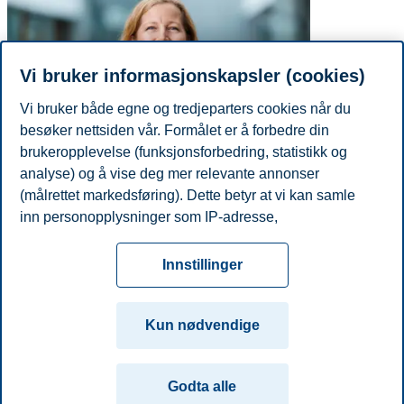
Vi bruker informasjonskapsler (cookies)
Vi bruker både egne og tredjeparters cookies når du
besøker nettsiden vår. Formålet er å forbedre din
brukeropplevelse (funksjonsforbedring, statistikk og
analyse) og å vise deg mer relevante annonser
(målrettet markedsføring). Dette betyr at vi kan samle
Telefon
+4746410217
inn personopplysninger som IP-adresse,
E-post
hilde.sparen@bi.no
nettleseraktivitet, lokasjon og brukerpreferanser. Utover
Personvern
Tilgjengelighetserklæring
Disclaimer
Si
cookies som er nødvendige for at nettsiden skal
Cookies
Innstillinger
fungere, kan du enten godta alle eller tilpasse ditt
fra
Beredskap
Kontakt oss
samtykke ved å endre innstillinger.
Campus:
Kun nødvendige
Les mer om våre informasjonskapsler, hvilke
Oslo
Bergen
Trondheim
Stavanger
opplysninger vi samler inn og formålene i innstillinger
Godta alle
for informasjonskapsler. Du kan når som helst endre
© 2026 Handelshøyskolen BI