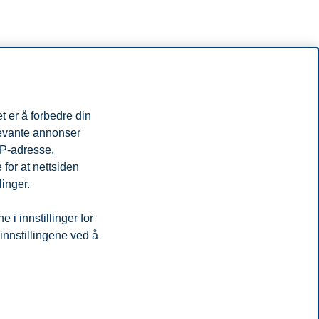
t er å forbedre din
levante annonser
IP-adresse,
for at nettsiden
linger.
i innstillinger for
 innstillingene ved å