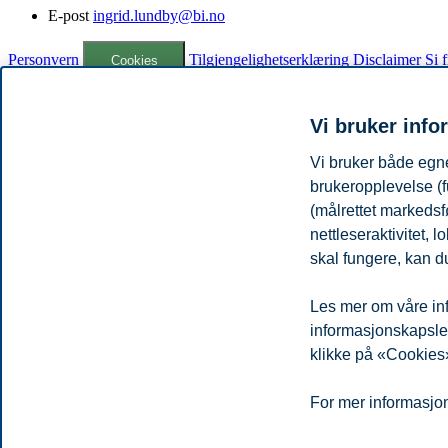
E-post
ingrid.lundby@bi.no
Personvern
Tilgjengelighetserklæring
Disclaimer
Si 
Cookies
Campus:
Vi bruker info
Oslo
Bergen
Trondheim
Stavanger
Vi bruker både egne
brukeropplevelse (f
© 2026 Handelshøyskolen BI
(målrettet markedsf
nettleseraktivitet,
skal fungere, kan du
Les mer om våre inf
informasjonskapsler.
klikke på «Cookies»
For mer informasjon