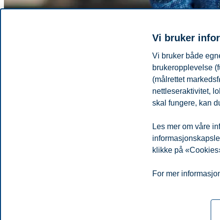
Vi bruker info
Vi bruker både egne
brukeropplevelse (f
(målrettet markedsf
nettleseraktivitet,
skal fungere, kan du
Les mer om våre inf
Telefon
+4795766869
informasjonskapsler.
E-post
majla.leto@bi.no
klikke på «Cookies»
Personvern
Tilgjengelighetserklæring
Disclaimer
Si 
Cookies
For mer informasjon
Campus:
Oslo
Bergen
Trondheim
Stavanger