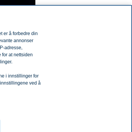
t er å forbedre din
levante annonser
IP-adresse,
for at nettsiden
linger.
i innstillinger for
 innstillingene ved å