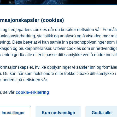
rmasjonskapsler (cookies)
 og tredjeparters cookies når du besøker nettsiden vår. Formåle
unksjonsforbedring, statistikk og analyse) og å vise deg mer re
øring). Dette betyr at vi kan samle inn personopplysninger som 
 lokasjon og brukerpreferanser. Utover cookies som er nødvendige 
 enten godta alle eller tilpasse ditt samtykke ved å endre innstil
ormasjonskapsler, hvilke opplysninger vi samler inn og formålene 
 Du kan når som helst endre eller trekke tilbake ditt samtykke i
 nederst på nettsiden vår.
fra
Beredskap
Kontakt oss
, se vår
cookie-erklæring
Innstillinger
Kun nødvendige
Godta alle