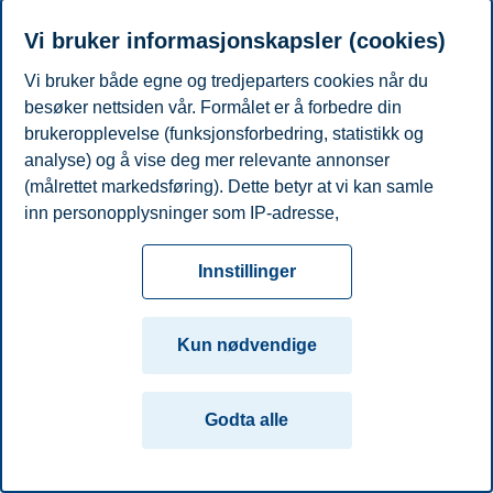
E-post
marius.k.f.lyngli@bi.no
Vi bruker informasjonskapsler (cookies)
Personvern
Tilgjengelighetserklæring
Disclaimer
Si
Cookies
Vi bruker både egne og tredjeparters cookies når du
fra
Beredskap
Kontakt oss
besøker nettsiden vår. Formålet er å forbedre din
brukeropplevelse (funksjonsforbedring, statistikk og
Campus:
analyse) og å vise deg mer relevante annonser
Oslo
Bergen
Trondheim
Stavanger
(målrettet markedsføring). Dette betyr at vi kan samle
inn personopplysninger som IP-adresse,
© 2026 Handelshøyskolen BI
nettleseraktivitet, lokasjon og brukerpreferanser. Utover
cookies som er nødvendige for at nettsiden skal
Innstillinger
fungere, kan du enten godta alle eller tilpasse ditt
samtykke ved å endre innstillinger.
Kun nødvendige
Les mer om våre informasjonskapsler, hvilke
opplysninger vi samler inn og formålene i innstillinger
Godta alle
for informasjonskapsler. Du kan når som helst endre
eller trekke tilbake ditt samtykke i innstillingene ved å
klikke på «Cookies» nederst på nettsiden vår.