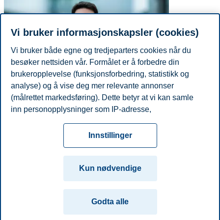
Vi bruker informasjonskapsler (cookies)
Vi bruker både egne og tredjeparters cookies når du
besøker nettsiden vår. Formålet er å forbedre din
brukeropplevelse (funksjonsforbedring, statistikk og
analyse) og å vise deg mer relevante annonser
(målrettet markedsføring). Dette betyr at vi kan samle
inn personopplysninger som IP-adresse,
E-post
nedim.o.kasumacic@bi.no
nettleseraktivitet, lokasjon og brukerpreferanser. Utover
Personvern
Tilgjengelighetserklæring
Disclaimer
Si
cookies som er nødvendige for at nettsiden skal
Cookies
Innstillinger
fungere, kan du enten godta alle eller tilpasse ditt
fra
Beredskap
Kontakt oss
samtykke ved å endre innstillinger.
Campus:
Kun nødvendige
Les mer om våre informasjonskapsler, hvilke
Oslo
Bergen
Trondheim
Stavanger
opplysninger vi samler inn og formålene i innstillinger
Godta alle
for informasjonskapsler. Du kan når som helst endre
© 2026 Handelshøyskolen BI
eller trekke tilbake ditt samtykke i innstillingene ved å