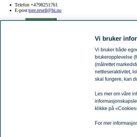
Telefon
+4798251761
E-post
tore.resell@bi.no
Personvern
Tilgjengelighetserklæring
Disclaimer
Si 
Cookies
Campus:
Vi bruker info
Oslo
Bergen
Trondheim
Stavanger
Vi bruker både egne
brukeropplevelse (f
(målrettet markedsf
© 2026 Handelshøyskolen BI
nettleseraktivitet,
skal fungere, kan du
Les mer om våre inf
informasjonskapsler.
klikke på «Cookies»
For mer informasjon