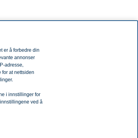
t er å forbedre din
levante annonser
IP-adresse,
for at nettsiden
linger.
i innstillinger for
 innstillingene ved å