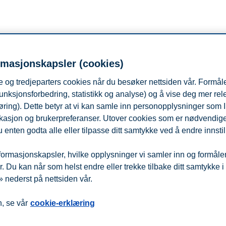
fra
Beredskap
Kontakt oss
rmasjonskapsler (cookies)
 og tredjeparters cookies når du besøker nettsiden vår. Formåle
unksjonsforbedring, statistikk og analyse) og å vise deg mer re
øring). Dette betyr at vi kan samle inn personopplysninger som 
 lokasjon og brukerpreferanser. Utover cookies som er nødvendige 
 enten godta alle eller tilpasse ditt samtykke ved å endre innstil
ormasjonskapsler, hvilke opplysninger vi samler inn og formålene 
 Du kan når som helst endre eller trekke tilbake ditt samtykke i
 nederst på nettsiden vår.
, se vår
cookie-erklæring