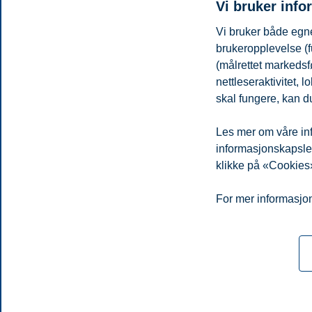
Vi bruker info
Vi bruker både egne
brukeropplevelse (f
(målrettet markedsf
nettleseraktivitet,
skal fungere, kan du
Les mer om våre inf
informasjonskapsler.
E-post
victoria.u.skjerve@bi.no
klikke på «Cookies»
Personvern
Tilgjengelighetserklæring
Disclaimer
Si 
Cookies
For mer informasjon
Campus:
Oslo
Bergen
Trondheim
Stavanger
© 2026 Handelshøyskolen BI