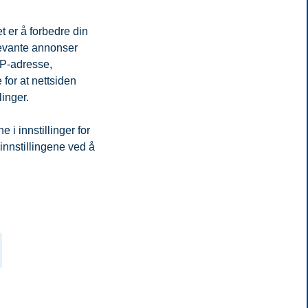
t er å forbedre din
levante annonser
IP-adresse,
for at nettsiden
linger.
i innstillinger for
 innstillingene ved å