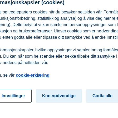
rmasjonskapsler (cookies)
 og tredjeparters cookies når du besøker nettsiden vår. Formåle
unksjonsforbedring, statistikk og analyse) og å vise deg mer re
øring). Dette betyr at vi kan samle inn personopplysninger som 
 lokasjon og brukerpreferanser. Utover cookies som er nødvendige 
 enten godta alle eller tilpasse ditt samtykke ved å endre innstil
ormasjonskapsler, hvilke opplysninger vi samler inn og formålene 
 Du kan når som helst endre eller trekke tilbake ditt samtykke i
 nederst på nettsiden vår.
fra
Beredskap
Kontakt oss
, se vår
cookie-erklæring
Innstillinger
Kun nødvendige
Godta alle