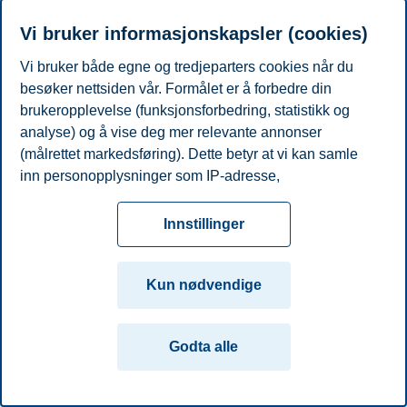
Personvern
Tilgjengelighetserklæring
Disclaimer
Si
Cookies
Vi bruker informasjonskapsler (cookies)
fra
Beredskap
Kontakt oss
Vi bruker både egne og tredjeparters cookies når du
Campus:
besøker nettsiden vår. Formålet er å forbedre din
brukeropplevelse (funksjonsforbedring, statistikk og
Oslo
Bergen
Trondheim
Stavanger
analyse) og å vise deg mer relevante annonser
(målrettet markedsføring). Dette betyr at vi kan samle
© 2026 Handelshøyskolen BI
inn personopplysninger som IP-adresse,
nettleseraktivitet, lokasjon og brukerpreferanser. Utover
cookies som er nødvendige for at nettsiden skal
Innstillinger
fungere, kan du enten godta alle eller tilpasse ditt
samtykke ved å endre innstillinger.
Kun nødvendige
Les mer om våre informasjonskapsler, hvilke
opplysninger vi samler inn og formålene i innstillinger
Godta alle
for informasjonskapsler. Du kan når som helst endre
eller trekke tilbake ditt samtykke i innstillingene ved å
klikke på «Cookies» nederst på nettsiden vår.