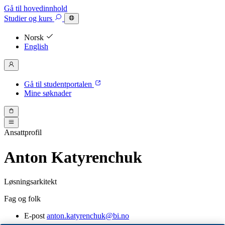
Gå til hovedinnhold
Studier
og kurs
Norsk
English
Gå til studentportalen
Mine søknader
Ansattprofil
Anton Katyrenchuk
Løsningsarkitekt
Fag og folk
E-post
anton.katyrenchuk@bi.no