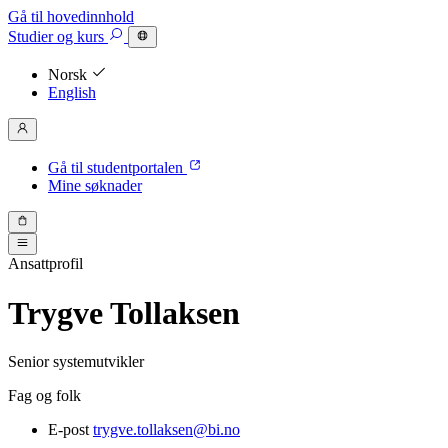
Gå til hovedinnhold
Studier
og kurs
Norsk
English
Gå til studentportalen
Mine søknader
Ansattprofil
Trygve Tollaksen
Senior systemutvikler
Fag og folk
E-post
trygve.tollaksen@bi.no