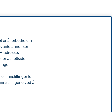
t er å forbedre din
levante annonser
IP-adresse,
for at nettsiden
linger.
i innstillinger for
 innstillingene ved å