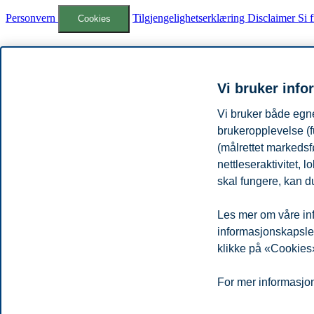
Personvern
Tilgjengelighetserklæring
Disclaimer
Si 
Cookies
Campus:
Oslo
Bergen
Trondheim
Stavanger
Vi bruker info
© 2026 Handelshøyskolen BI
Vi bruker både egne
brukeropplevelse (f
(målrettet markedsf
nettleseraktivitet,
skal fungere, kan du
Les mer om våre inf
informasjonskapsler.
klikke på «Cookies»
For mer informasjon