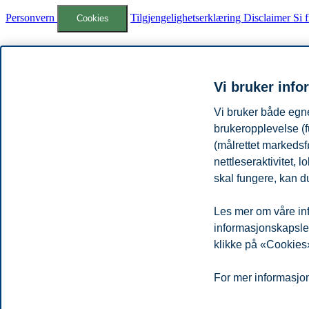
Personvern
Tilgjengelighetserklæring
Disclaimer
Si 
Cookies
Campus:
Oslo
Bergen
Trondheim
Stavanger
Vi bruker info
© 2026 Handelshøyskolen BI
Vi bruker både egne
brukeropplevelse (f
(målrettet markedsf
nettleseraktivitet,
skal fungere, kan du
Les mer om våre inf
informasjonskapsler.
klikke på «Cookies»
For mer informasjon