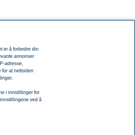
t er å forbedre din
levante annonser
IP-adresse,
for at nettsiden
linger.
i innstillinger for
 innstillingene ved å