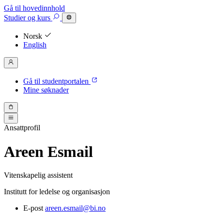
Gå til hovedinnhold
Studier
og kurs
Norsk
English
Gå til studentportalen
Mine søknader
Ansattprofil
Areen Esmail
Vitenskapelig assistent
Institutt for ledelse og organisasjon
E-post
areen.esmail@bi.no