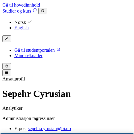
Gå til hovedinnhold
Studier
og kurs
Norsk
English
Gå til studentportalen
Mine søknader
Ansattprofil
Sepehr Cyrusian
Analytiker
Administrasjon fagressurser
E-post
sepehr.cyrusian@bi.no