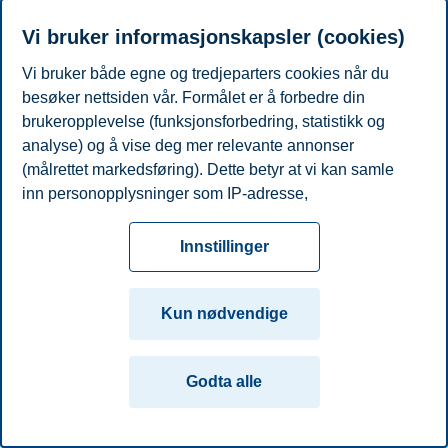
Personvern
Tilgjengelighetserklæring
Disclaimer
Si
Cookies
Vi bruker informasjonskapsler (cookies)
fra
Beredskap
Kontakt oss
Vi bruker både egne og tredjeparters cookies når du
Campus:
besøker nettsiden vår. Formålet er å forbedre din
brukeropplevelse (funksjonsforbedring, statistikk og
Oslo
Bergen
Trondheim
Stavanger
analyse) og å vise deg mer relevante annonser
(målrettet markedsføring). Dette betyr at vi kan samle
© 2026 Handelshøyskolen BI
inn personopplysninger som IP-adresse,
nettleseraktivitet, lokasjon og brukerpreferanser. Utover
cookies som er nødvendige for at nettsiden skal
Innstillinger
fungere, kan du enten godta alle eller tilpasse ditt
samtykke ved å endre innstillinger.
Kun nødvendige
Les mer om våre informasjonskapsler, hvilke
opplysninger vi samler inn og formålene i innstillinger
Godta alle
for informasjonskapsler. Du kan når som helst endre
eller trekke tilbake ditt samtykke i innstillingene ved å
klikke på «Cookies» nederst på nettsiden vår.