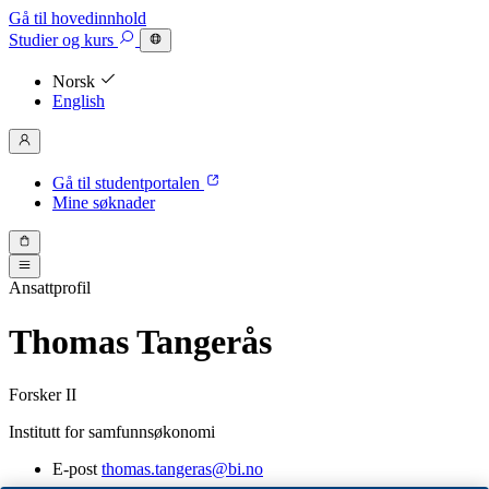
Gå til hovedinnhold
Studier
og kurs
Norsk
English
Gå til studentportalen
Mine søknader
Ansattprofil
Thomas Tangerås
Forsker II
Institutt for samfunnsøkonomi
E-post
thomas.tangeras@bi.no