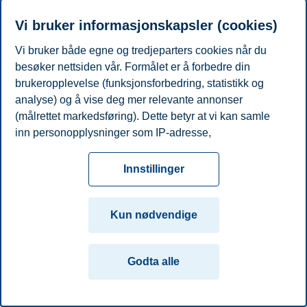
Personvern
Tilgjengelighetserklæring
Disclaimer
Si
Cookies
Vi bruker informasjonskapsler (cookies)
fra
Beredskap
Kontakt oss
Vi bruker både egne og tredjeparters cookies når du
Campus:
besøker nettsiden vår. Formålet er å forbedre din
brukeropplevelse (funksjonsforbedring, statistikk og
Oslo
Bergen
Trondheim
Stavanger
analyse) og å vise deg mer relevante annonser
(målrettet markedsføring). Dette betyr at vi kan samle
© 2026 Handelshøyskolen BI
inn personopplysninger som IP-adresse,
nettleseraktivitet, lokasjon og brukerpreferanser. Utover
cookies som er nødvendige for at nettsiden skal
Innstillinger
fungere, kan du enten godta alle eller tilpasse ditt
samtykke ved å endre innstillinger.
Kun nødvendige
Les mer om våre informasjonskapsler, hvilke
opplysninger vi samler inn og formålene i innstillinger
Godta alle
for informasjonskapsler. Du kan når som helst endre
eller trekke tilbake ditt samtykke i innstillingene ved å
klikke på «Cookies» nederst på nettsiden vår.