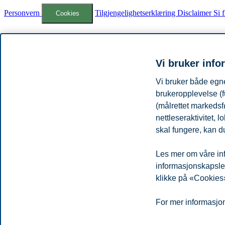
Personvern
Tilgjengelighetserklæring
Disclaimer
Si 
Cookies
Campus:
Oslo
Bergen
Trondheim
Stavanger
Vi bruker info
© 2026 Handelshøyskolen BI
Vi bruker både egne
brukeropplevelse (f
(målrettet markedsf
nettleseraktivitet,
skal fungere, kan du
Les mer om våre inf
informasjonskapsler.
klikke på «Cookies»
For mer informasjon