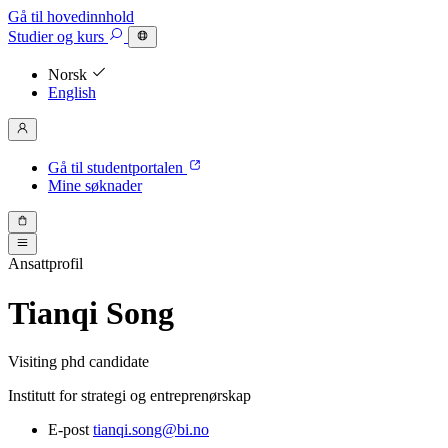
Gå til hovedinnhold
Studier
og kurs
Norsk
English
Gå til studentportalen
Mine søknader
Ansattprofil
Tianqi Song
Visiting phd candidate
Institutt for strategi og entreprenørskap
E-post
tianqi.song@bi.no