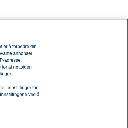
t er å forbedre din
levante annonser
IP-adresse,
for at nettsiden
linger.
i innstillinger for
 innstillingene ved å