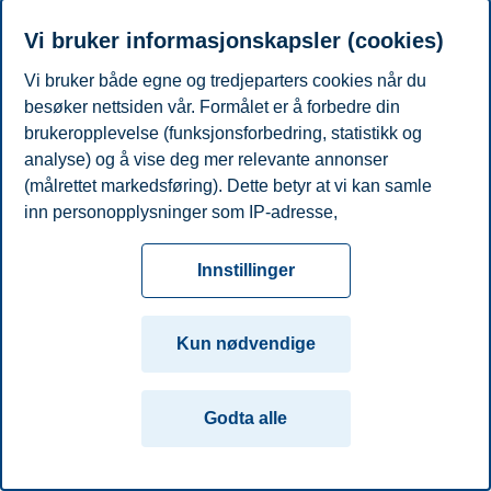
Telefon
+4797643077
E-post
anna.j.hansson@bi.no
Vi bruker informasjonskapsler (cookies)
Vi bruker både egne og tredjeparters cookies når du
Personvern
Tilgjengelighetserklæring
Disclaimer
Si
Cookies
besøker nettsiden vår. Formålet er å forbedre din
fra
Beredskap
Kontakt oss
brukeropplevelse (funksjonsforbedring, statistikk og
Campus:
analyse) og å vise deg mer relevante annonser
(målrettet markedsføring). Dette betyr at vi kan samle
Oslo
Bergen
Trondheim
Stavanger
inn personopplysninger som IP-adresse,
nettleseraktivitet, lokasjon og brukerpreferanser. Utover
© 2026 Handelshøyskolen BI
cookies som er nødvendige for at nettsiden skal
Innstillinger
fungere, kan du enten godta alle eller tilpasse ditt
samtykke ved å endre innstillinger.
Kun nødvendige
Les mer om våre informasjonskapsler, hvilke
opplysninger vi samler inn og formålene i innstillinger
Godta alle
for informasjonskapsler. Du kan når som helst endre
eller trekke tilbake ditt samtykke i innstillingene ved å
klikke på «Cookies» nederst på nettsiden vår.