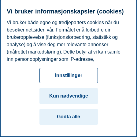
Telefon
+4795031393
E-post
astrid.heltne@bi.no
Vi bruker informasjonskapsler (cookies)
Vi bruker både egne og tredjeparters cookies når du
Personvern
Tilgjengelighetserklæring
Disclaimer
Si
Cookies
besøker nettsiden vår. Formålet er å forbedre din
fra
Beredskap
Kontakt oss
brukeropplevelse (funksjonsforbedring, statistikk og
Campus:
analyse) og å vise deg mer relevante annonser
(målrettet markedsføring). Dette betyr at vi kan samle
Oslo
Bergen
Trondheim
Stavanger
inn personopplysninger som IP-adresse,
nettleseraktivitet, lokasjon og brukerpreferanser. Utover
© 2026 Handelshøyskolen BI
cookies som er nødvendige for at nettsiden skal
Innstillinger
fungere, kan du enten godta alle eller tilpasse ditt
samtykke ved å endre innstillinger.
Kun nødvendige
Les mer om våre informasjonskapsler, hvilke
opplysninger vi samler inn og formålene i innstillinger
Godta alle
for informasjonskapsler. Du kan når som helst endre
eller trekke tilbake ditt samtykke i innstillingene ved å
klikke på «Cookies» nederst på nettsiden vår.