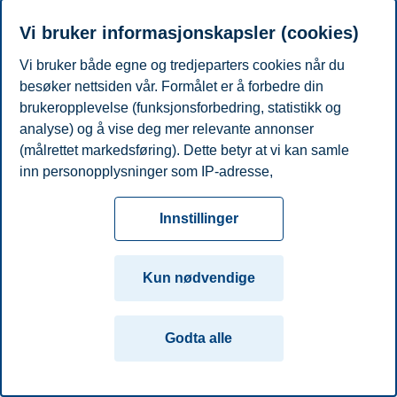
Telefon
+4792453736
E-post
heidi.karlsen@bi.no
Vi bruker informasjonskapsler (cookies)
Vi bruker både egne og tredjeparters cookies når du
Personvern
Tilgjengelighetserklæring
Disclaimer
Si
Cookies
besøker nettsiden vår. Formålet er å forbedre din
fra
Beredskap
Kontakt oss
brukeropplevelse (funksjonsforbedring, statistikk og
Campus:
analyse) og å vise deg mer relevante annonser
(målrettet markedsføring). Dette betyr at vi kan samle
Oslo
Bergen
Trondheim
Stavanger
inn personopplysninger som IP-adresse,
nettleseraktivitet, lokasjon og brukerpreferanser. Utover
© 2026 Handelshøyskolen BI
cookies som er nødvendige for at nettsiden skal
Innstillinger
fungere, kan du enten godta alle eller tilpasse ditt
samtykke ved å endre innstillinger.
Kun nødvendige
Les mer om våre informasjonskapsler, hvilke
opplysninger vi samler inn og formålene i innstillinger
Godta alle
for informasjonskapsler. Du kan når som helst endre
eller trekke tilbake ditt samtykke i innstillingene ved å
klikke på «Cookies» nederst på nettsiden vår.