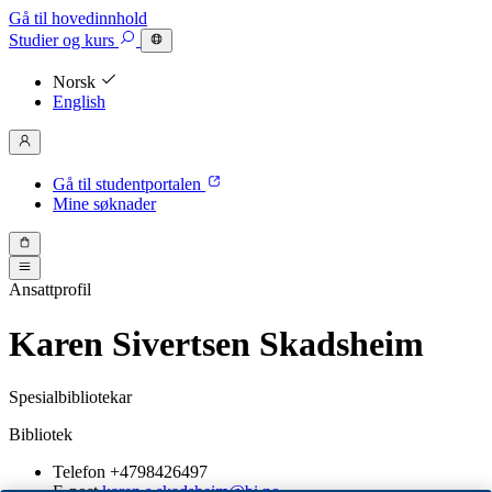
Gå til hovedinnhold
Studier
og kurs
Norsk
English
Gå til studentportalen
Mine søknader
Ansattprofil
Karen Sivertsen Skadsheim
Spesialbibliotekar
Bibliotek
Telefon
+4798426497
E-post
karen.s.skadsheim@bi.no