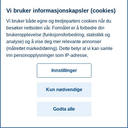
Vi bruker informasjonskapsler (cookies)
Personvern
Tilgjengelighetserklæring
Disclaimer
Si
Cookies
fra
Beredskap
Kontakt oss
Vi bruker både egne og tredjeparters cookies når du
besøker nettsiden vår. Formålet er å forbedre din
Campus:
brukeropplevelse (funksjonsforbedring, statistikk og
Oslo
Bergen
Trondheim
Stavanger
analyse) og å vise deg mer relevante annonser
(målrettet markedsføring). Dette betyr at vi kan samle
inn personopplysninger som IP-adresse,
© 2026 Handelshøyskolen BI
nettleseraktivitet, lokasjon og brukerpreferanser. Utover
cookies som er nødvendige for at nettsiden skal
Innstillinger
fungere, kan du enten godta alle eller tilpasse ditt
samtykke ved å endre innstillinger.
Kun nødvendige
Les mer om våre informasjonskapsler, hvilke
opplysninger vi samler inn og formålene i innstillinger
Godta alle
for informasjonskapsler. Du kan når som helst endre
eller trekke tilbake ditt samtykke i innstillingene ved å
klikke på «Cookies» nederst på nettsiden vår.