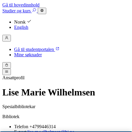
Gå til hovedinnhold
Studier
og kurs
Norsk
English
Gå til studentportalen
Mine søknader
Ansattprofil
Lise Marie Wilhelmsen
Spesialbibliotekar
Bibliotek
Telefon
+4799446314
E-post
lise.m.wilhelmsen@bi.no