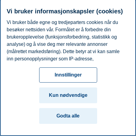
Vi bruker informasjonskapsler (cookies)
Personvern
Tilgjengelighetserklæring
Disclaimer
Si
Cookies
fra
Beredskap
Kontakt oss
Vi bruker både egne og tredjeparters cookies når du
besøker nettsiden vår. Formålet er å forbedre din
Campus:
brukeropplevelse (funksjonsforbedring, statistikk og
Oslo
Bergen
Trondheim
Stavanger
analyse) og å vise deg mer relevante annonser
(målrettet markedsføring). Dette betyr at vi kan samle
inn personopplysninger som IP-adresse,
© 2026 Handelshøyskolen BI
nettleseraktivitet, lokasjon og brukerpreferanser. Utover
cookies som er nødvendige for at nettsiden skal
Innstillinger
fungere, kan du enten godta alle eller tilpasse ditt
samtykke ved å endre innstillinger.
Kun nødvendige
Les mer om våre informasjonskapsler, hvilke
opplysninger vi samler inn og formålene i innstillinger
Godta alle
for informasjonskapsler. Du kan når som helst endre
eller trekke tilbake ditt samtykke i innstillingene ved å
klikke på «Cookies» nederst på nettsiden vår.