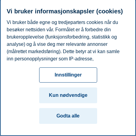
Telefon
+4790710823
E-post
sonja.k.kittelsen@bi.no
Vi bruker informasjonskapsler (cookies)
Vi bruker både egne og tredjeparters cookies når du
Personvern
Tilgjengelighetserklæring
Disclaimer
Si
Cookies
besøker nettsiden vår. Formålet er å forbedre din
fra
Beredskap
Kontakt oss
brukeropplevelse (funksjonsforbedring, statistikk og
Campus:
analyse) og å vise deg mer relevante annonser
(målrettet markedsføring). Dette betyr at vi kan samle
Oslo
Bergen
Trondheim
Stavanger
inn personopplysninger som IP-adresse,
nettleseraktivitet, lokasjon og brukerpreferanser. Utover
© 2026 Handelshøyskolen BI
cookies som er nødvendige for at nettsiden skal
Innstillinger
fungere, kan du enten godta alle eller tilpasse ditt
samtykke ved å endre innstillinger.
Kun nødvendige
Les mer om våre informasjonskapsler, hvilke
opplysninger vi samler inn og formålene i innstillinger
Godta alle
for informasjonskapsler. Du kan når som helst endre
eller trekke tilbake ditt samtykke i innstillingene ved å
klikke på «Cookies» nederst på nettsiden vår.