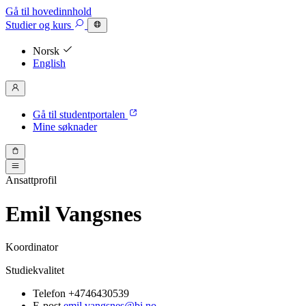
Gå til hovedinnhold
Studier
og kurs
Norsk
English
Gå til studentportalen
Mine søknader
Ansattprofil
Emil Vangsnes
Koordinator
Studiekvalitet
Telefon
+4746430539
E-post
emil.vangsnes@bi.no