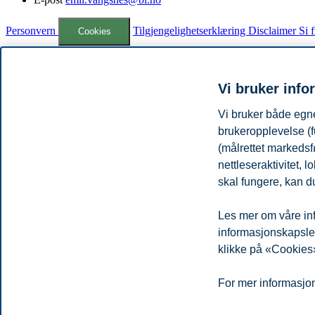
Personvern
Tilgjengelighetserklæring
Disclaimer
Si 
Cookies
Campus:
Oslo
Bergen
Trondheim
Stavanger
Vi bruker info
Vi bruker både egne
© 2026 Handelshøyskolen BI
brukeropplevelse (f
(målrettet markedsf
nettleseraktivitet,
skal fungere, kan du
Les mer om våre inf
informasjonskapsler.
klikke på «Cookies»
For mer informasjon