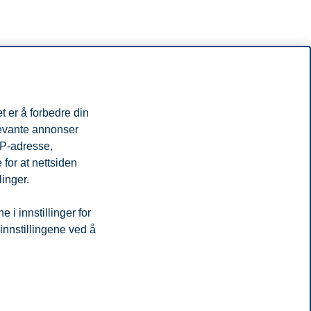
t er å forbedre din
levante annonser
IP-adresse,
for at nettsiden
linger.
i innstillinger for
 innstillingene ved å