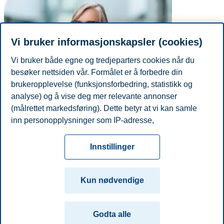
Vi bruker informasjonskapsler (cookies)
Vi bruker både egne og tredjeparters cookies når du
besøker nettsiden vår. Formålet er å forbedre din
brukeropplevelse (funksjonsforbedring, statistikk og
analyse) og å vise deg mer relevante annonser
(målrettet markedsføring). Dette betyr at vi kan samle
Telefon
+4746410122
inn personopplysninger som IP-adresse,
E-post
hilde.stuhaug@bi.no
nettleseraktivitet, lokasjon og brukerpreferanser. Utover
Personvern
Tilgjengelighetserklæring
Disclaimer
Si
cookies som er nødvendige for at nettsiden skal
Cookies
Innstillinger
fungere, kan du enten godta alle eller tilpasse ditt
fra
Beredskap
Kontakt oss
samtykke ved å endre innstillinger.
Campus:
Kun nødvendige
Les mer om våre informasjonskapsler, hvilke
Oslo
Bergen
Trondheim
Stavanger
opplysninger vi samler inn og formålene i innstillinger
Godta alle
for informasjonskapsler. Du kan når som helst endre
© 2026 Handelshøyskolen BI