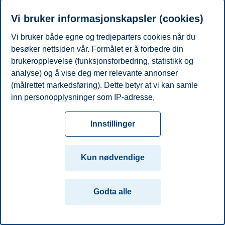
E-post
tor.e.moller@bi.no
Vi bruker informasjonskapsler (cookies)
Personvern
Tilgjengelighetserklæring
Disclaimer
Si
Cookies
Vi bruker både egne og tredjeparters cookies når du
fra
Beredskap
Kontakt oss
besøker nettsiden vår. Formålet er å forbedre din
brukeropplevelse (funksjonsforbedring, statistikk og
Campus:
analyse) og å vise deg mer relevante annonser
Oslo
Bergen
Trondheim
Stavanger
(målrettet markedsføring). Dette betyr at vi kan samle
inn personopplysninger som IP-adresse,
© 2026 Handelshøyskolen BI
nettleseraktivitet, lokasjon og brukerpreferanser. Utover
cookies som er nødvendige for at nettsiden skal
Innstillinger
fungere, kan du enten godta alle eller tilpasse ditt
samtykke ved å endre innstillinger.
Kun nødvendige
Les mer om våre informasjonskapsler, hvilke
opplysninger vi samler inn og formålene i innstillinger
Godta alle
for informasjonskapsler. Du kan når som helst endre
eller trekke tilbake ditt samtykke i innstillingene ved å
klikke på «Cookies» nederst på nettsiden vår.