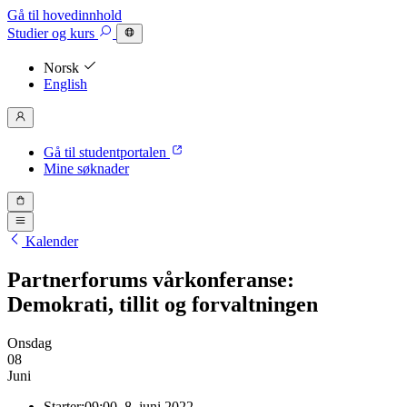
Gå til hovedinnhold
Studier
og kurs
Norsk
English
Gå til studentportalen
Mine søknader
Kalender
Partnerforums vårkonferanse:
Demokrati, tillit og forvaltningen
Onsdag
08
Juni
Starter:
09:00, 8. juni 2022