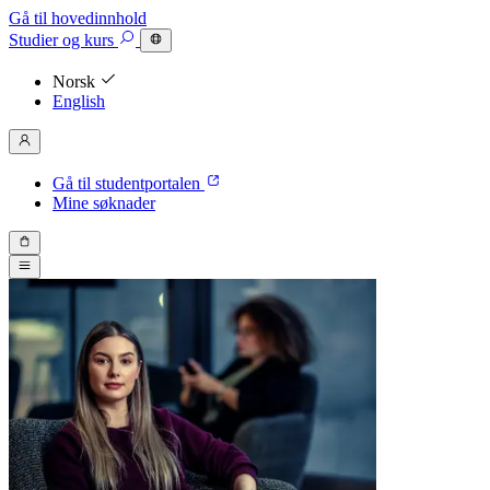
Gå til hovedinnhold
Studier
og kurs
Norsk
English
Gå til studentportalen
Mine søknader