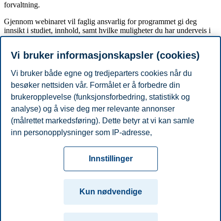
forvaltning.
Gjennom webinaret vil faglig ansvarlig for programmet gi deg
innsikt i studiet, innhold, samt hvilke muligheter du har underveis i
studiet og ikke minst etter endt utdanning!
Vi bruker informasjonskapsler (cookies)
En av våre tidligere masterstudenter vil og dele sine erfaringer som
masterstudent og hvordan veien videre til arbeidslivet har vært!
Vi bruker både egne og tredjeparters cookies når du
Vi avslutter webinaret med Q&A slik at du kan stille de spørsmålene
besøker nettsiden vår. Formålet er å forbedre din
du ønsker å få svar på!
brukeropplevelse (funksjonsforbedring, statistikk og
Meld deg på og du vil få tilsendt link!
analyse) og å vise deg mer relevante annonser
(målrettet markedsføring). Dette betyr at vi kan samle
Del artikkelen:
inn personopplysninger som IP-adresse,
nettleseraktivitet, lokasjon og brukerpreferanser. Utover
Personvern
Tilgjengelighetserklæring
Disclaimer
Si
cookies som er nødvendige for at nettsiden skal
Cookies
Innstillinger
fungere, kan du enten godta alle eller tilpasse ditt
fra
Beredskap
Kontakt oss
samtykke ved å endre innstillinger.
Campus:
Kun nødvendige
Les mer om våre informasjonskapsler, hvilke
Oslo
Bergen
Trondheim
Stavanger
opplysninger vi samler inn og formålene i innstillinger