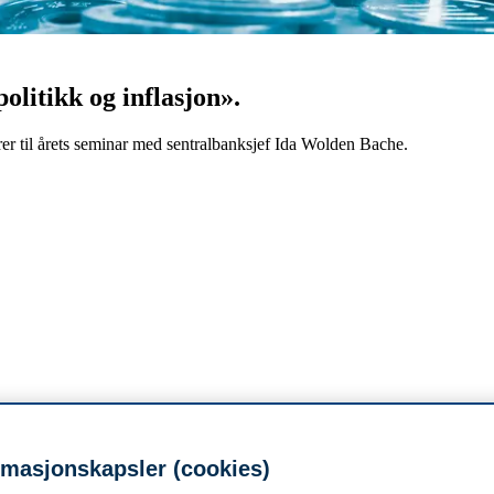
litikk og inflasjon».
 til årets seminar med sentralbanksjef Ida Wolden Bache.
edraget er «Pengepolitikk og inflasjon».
n nedenfor. Enkel servering
etter
seminaret.
rmasjonskapsler (cookies)