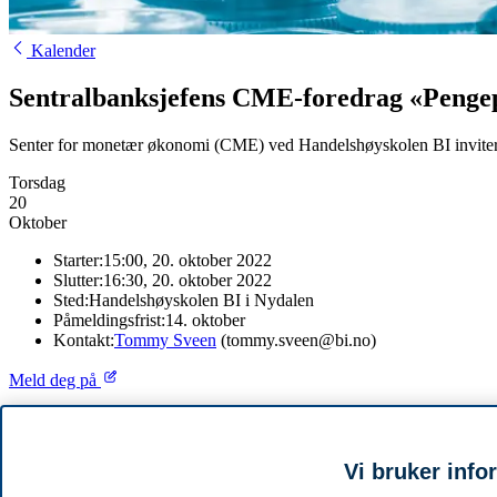
Kalender
Sentralbanksjefens CME-foredrag «Pengepo
Senter for monetær økonomi (CME) ved Handelshøyskolen BI inviterer
Torsdag
20
Oktober
Starter:
15:00, 20. oktober 2022
Slutter:
16:30, 20. oktober 2022
Sted:
Handelshøyskolen BI i Nydalen
Påmeldingsfrist:
14. oktober
Kontakt:
Tommy Sveen
(tommy.sveen@bi.no)
Meld deg på
Årets seminar vil finne sted ved Handelshøyskolen BI. Tittelen på for
For påmelding til fysisk oppmøte, vennligst klikk
her
eller følg lenke
Vi bruker info
For å se foredraget digitalt, vennligst følg lenken under: