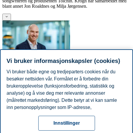
songwriteren og produsenten Tolchin. Krogh har samarbeidet med
blant annet Jon Roaldnes og Milja Jørgensen.
Vi bruker informasjonskapsler (cookies)
Vi bruker både egne og tredjeparters cookies når du
Yngve Kveine
besøker nettsiden vår. Formålet er å forbedre din
brukeropplevelse (funksjonsforbedring, statistikk og
Yngve Kveine er kommunikasjonsdirektør ved Handelshøyskolen
BI.
analyse) og å vise deg mer relevante annonser
(målrettet markedsføring). Dette betyr at vi kan samle
Del artikkelen:
inn personopplysninger som IP-adresse,
nettleseraktivitet, lokasjon og brukerpreferanser. Utover
Personvern
Tilgjengelighetserklæring
Disclaimer
Si
cookies som er nødvendige for at nettsiden skal
Cookies
Innstillinger
fungere, kan du enten godta alle eller tilpasse ditt
fra
Beredskap
Kontakt oss