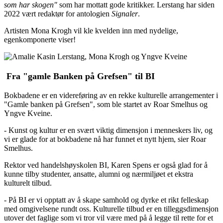
som har skogen"
som har mottatt gode kritikker. Lerstang har siden
2022 vært redaktør for antologien
Signaler
.
Artisten Mona Krogh vil kle kvelden inn med nydelige,
egenkomponerte viser!
Fra "gamle Banken på Grefsen" til BI
Bokbadene er en videreføring av en rekke kulturelle arrangementer i
"Gamle banken på Grefsen", som ble startet av Roar Smelhus og
Yngve Kveine.
- Kunst og kultur er en svært viktig dimensjon i menneskers liv, og
vi er glade for at bokbadene nå har funnet et nytt hjem, sier Roar
Smelhus.
Rektor ved handelshøyskolen BI, Karen Spens er også glad for å
kunne tilby studenter, ansatte, alumni og nærmiljøet et ekstra
kulturelt tilbud.
- På BI er vi opptatt av å skape samhold og dyrke et rikt felleskap
med omgivelsene rundt oss. Kulturelle tilbud er en tilleggsdimensjon
utover det faglige som vi tror vil være med på å legge til rette for et