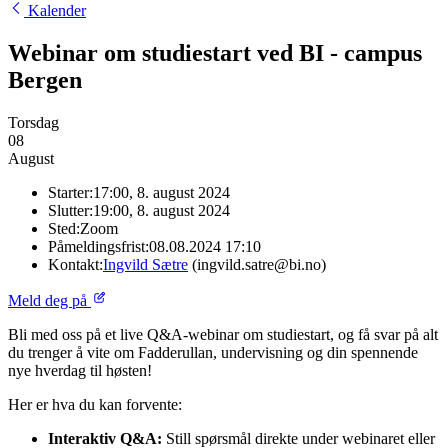
Kalender
Webinar om studiestart ved BI - campus
Bergen
Torsdag
08
August
Starter:
17:00, 8. august 2024
Slutter:
19:00, 8. august 2024
Sted:
Zoom
Påmeldingsfrist:
08.08.2024 17:10
Kontakt:
Ingvild Sætre
(ingvild.satre@bi.no)
Meld deg på
Bli med oss på et live Q&A-webinar om studiestart, og få svar på alt
du trenger å vite om Fadderullan, undervisning og din spennende
nye hverdag til høsten!
Her er hva du kan forvente:
Interaktiv Q&A:
Still spørsmål direkte under webinaret eller