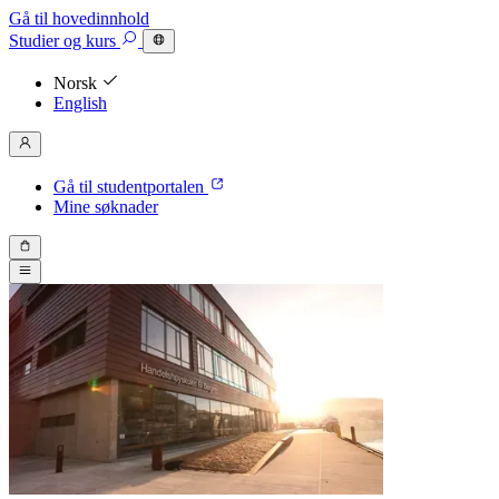
Gå til hovedinnhold
Studier
og kurs
Norsk
English
Gå til studentportalen
Mine søknader