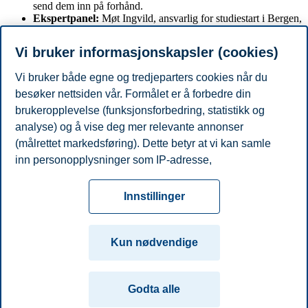
send dem inn på forhånd.
Ekspertpanel:
Møt Ingvild, ansvarlig for studiestart i Bergen,
og Eirik, President i studentforeningen BISO, samt leder for
Fadderullan (fadderuken).
Vi bruker informasjonskapsler (cookies)
Dette webinaret er en fantastisk mulighet for nye bachelorstudenter
Vi bruker både egne og tredjeparters cookies når du
til å få alle svarene de trenger for en smidig start på studietiden.
besøker nettsiden vår. Formålet er å forbedre din
brukeropplevelse (funksjonsforbedring, statistikk og
Vi gleder oss til å se deg der!
analyse) og å vise deg mer relevante annonser
(målrettet markedsføring). Dette betyr at vi kan samle
Del artikkelen:
inn personopplysninger som IP-adresse,
nettleseraktivitet, lokasjon og brukerpreferanser. Utover
Personvern
Tilgjengelighetserklæring
Disclaimer
Si
cookies som er nødvendige for at nettsiden skal
Cookies
Innstillinger
fungere, kan du enten godta alle eller tilpasse ditt
fra
Beredskap
Kontakt oss
samtykke ved å endre innstillinger.
Campus:
Kun nødvendige
Les mer om våre informasjonskapsler, hvilke
Oslo
Bergen
Trondheim
Stavanger
opplysninger vi samler inn og formålene i innstillinger
Godta alle
for informasjonskapsler. Du kan når som helst endre
© 2026 Handelshøyskolen BI