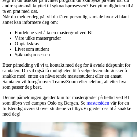
seg! Er du usikker på hvilket program du skal søke på eller har du
andre spørsmål knyttet til søknadsprosessen? Benytt muligheten til å
ta en prat med oss.
Når du melder deg på, vil du få en personlig samtale hvor vi blant
annet kan informere deg om:
Fordelene ved å ta en mastergrad ved BI
Våre ulike mastergrader
Opptakskrav
Livet som student
Søknadsprosessen
Etter påmelding vil vi ta kontakt med deg for å avtale tidspunkt for
samtalen. Du vil også få muligheten til å velge hvem du ønsker å
snakke med, enten en nåværende masterstudent eller en ansatt.
Samtalen vil foregår over Teams/Zoom eller telefon, alt etter hva
som passer deg best.
Denne påmeldingen gjelder kun for mastergrader på heltid ved BI
som tilbys ved campus Oslo og Bergen. Se
mastersiden
vår for en
fullstendig oversikt over studiene vi tilbyr.Vi gleder oss til å snakke
med deg!