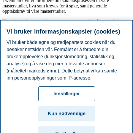
I webinaret vil vi informere om søknadsprosessen til våre
masterstudier, hva som kreves for å søke, samt generelle
opptakskrav til våre masterstudier.
Tilstede i webinaret vil det være representater fra vårt opptakskontor
som også vil kunne svare på generelle spørsmål rundt prosessen og
Vi bruker informasjonskapsler (cookies)
opptak til våre studier.
Webinaret er for studenter som ønsker å søke våre 2-årige
Vi bruker både egne og tredjeparters cookies når du
masterstudier som tilbys på heltid.
besøker nettsiden vår. Formålet er å forbedre din
brukeropplevelse (funksjonsforbedring, statistikk og
Meld deg på og få den informasjonen du trenger for å fullføre din
søknad om opptak til master på BI!
analyse) og å vise deg mer relevante annonser
(målrettet markedsføring). Dette betyr at vi kan samle
Del artikkelen:
inn personopplysninger som IP-adresse,
nettleseraktivitet, lokasjon og brukerpreferanser. Utover
Personvern
Tilgjengelighetserklæring
Disclaimer
Si
cookies som er nødvendige for at nettsiden skal
Cookies
Innstillinger
fungere, kan du enten godta alle eller tilpasse ditt
fra
Beredskap
Kontakt oss
samtykke ved å endre innstillinger.
Campus:
Kun nødvendige
Les mer om våre informasjonskapsler, hvilke
Oslo
Bergen
Trondheim
Stavanger
opplysninger vi samler inn og formålene i innstillinger