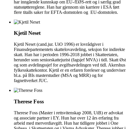
har inngående kunnskap om EU-/EØS-rett og i særlig grad
statsstøttereglene. Han har gjennom sin karriere i ESA ført
flere titalls saker for EFTA-domstolen og EU-domstolen.
Kjetil Neset
Kjetil Neset (cand.jur. UiO 1996) er lovrådgiver i
Finansdepartementets skattelovavdeling, seksjon for indirekte
skatt. Han har i perioden 1996-2018 jobbet i Skatteetaten,
herunder som seniorskattejurist (fagsjef MVA) i tidl. Skatt Øst
og som avdelingssjef for avgiftsavdelingen ved tidl. Akershus
fylkesskattekontor. Kjetil er en erfaren foreleser og underviser
bl.a. på BIs masterstudier (MSA og MRR) og for
fagnettverket JUC.
Therese Foss
Therese Foss (Master i rettsvitenskap 2008, UiB) er advokat
og associate partner i EY. Hun har over 12 års erfaring fra
arbeid med merverdiavgift. Hun har tidligere jobbet i One
Subsea, i Skatteetaten og i Visma Advokater. Therese jobber i