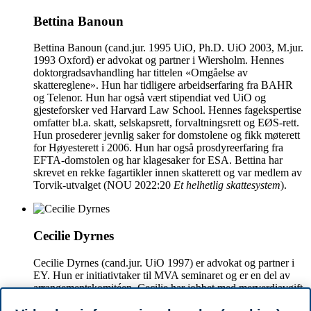
Bettina Banoun
Bettina Banoun (cand.jur. 1995 UiO, Ph.D. UiO 2003, M.jur.
1993 Oxford) er advokat og partner i Wiersholm. Hennes
doktorgradsavhandling har tittelen «Omgåelse av
skattereglene». Hun har tidligere arbeidserfaring fra BAHR
og Telenor. Hun har også vært stipendiat ved UiO og
gjesteforsker ved Harvard Law School. Hennes fagekspertise
omfatter bl.a. skatt, selskapsrett, forvaltningsrett og EØS-rett.
Hun prosederer jevnlig saker for domstolene og fikk møterett
for Høyesterett i 2006. Hun har også prosdyreerfaring fra
EFTA-domstolen og har klagesaker for ESA. Bettina har
skrevet en rekke fagartikler innen skatterett og var medlem av
Torvik-utvalget (NOU 2022:20
Et helhetlig skattesystem
).
Cecilie Dyrnes
Cecilie Dyrnes (cand.jur. UiO 1997) er advokat og partner i
EY. Hun er initiativtaker til MVA seminaret og er en del av
arrangementskomitéen. Cecilie har jobbet med merverdiavgift
i over 25 år, og har tidligere arbeidserfaring fra andre