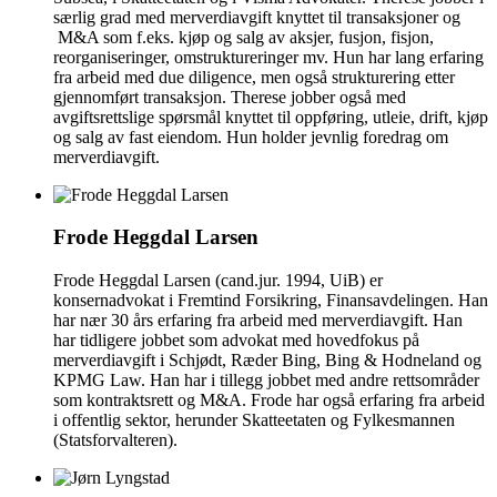
særlig grad med merverdiavgift knyttet til transaksjoner og
M&A som f.eks. kjøp og salg av aksjer, fusjon, fisjon,
reorganiseringer, omstruktureringer mv. Hun har lang erfaring
fra arbeid med due diligence, men også strukturering etter
gjennomført transaksjon. Therese jobber også med
avgiftsrettslige spørsmål knyttet til oppføring, utleie, drift, kjøp
og salg av fast eiendom. Hun holder jevnlig foredrag om
merverdiavgift.
Frode Heggdal Larsen
Frode Heggdal Larsen (cand.jur. 1994, UiB) er
konsernadvokat i Fremtind Forsikring, Finansavdelingen. Han
har nær 30 års erfaring fra arbeid med merverdiavgift. Han
har tidligere jobbet som advokat med hovedfokus på
merverdiavgift i Schjødt, Ræder Bing, Bing & Hodneland og
KPMG Law. Han har i tillegg jobbet med andre rettsområder
som kontraktsrett og M&A. Frode har også erfaring fra arbeid
i offentlig sektor, herunder Skatteetaten og Fylkesmannen
(Statsforvalteren).