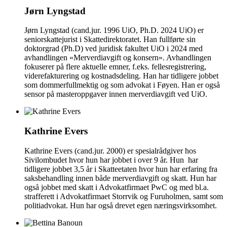
Jørn Lyngstad
Jørn Lyngstad (cand.jur. 1996 UiO, Ph.D. 2024 UiO) er
seniorskattejurist i Skattedirektoratet. Han fullførte sin
doktorgrad (Ph.D) ved juridisk fakultet UiO i 2024 med
avhandlingen «Merverdiavgift og konsern». Avhandlingen
fokuserer på flere aktuelle emner, f.eks. fellesregistrering,
viderefakturering og kostnadsdeling. Han har tidligere jobbet
som dommerfullmektig og som advokat i Føyen. Han er også
sensor på masteroppgaver innen merverdiavgift ved UiO.
Kathrine Evers
Kathrine Evers (cand.jur. 2000) er spesialrådgiver hos
Sivilombudet hvor hun har jobbet i over 9 år. Hun har
tidligere jobbet 3,5 år i Skatteetaten hvor hun har erfaring fra
saksbehandling innen både merverdiavgift og skatt. Hun har
også jobbet med skatt i Advokatfirmaet PwC og med bl.a.
strafferett i Advokatfirmaet Storrvik og Furuholmen, samt som
politiadvokat. Hun har også drevet egen næringsvirksomhet.