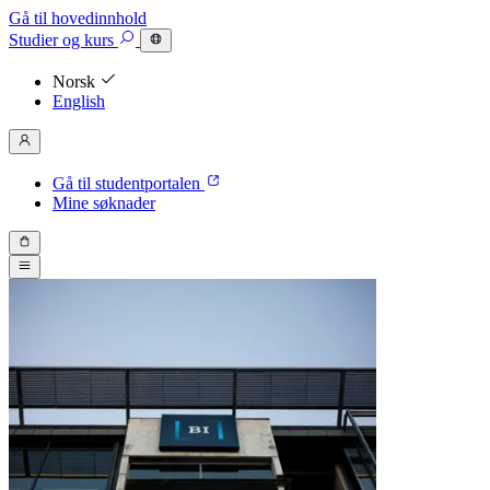
Gå til hovedinnhold
Studier
og kurs
Norsk
English
Gå til studentportalen
Mine søknader