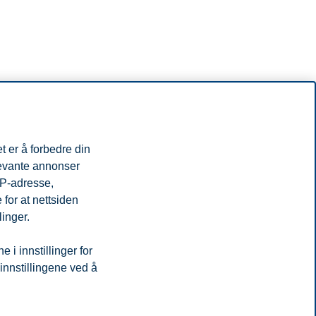
t er å forbedre din
levante annonser
er å skalere må vi styrke samarbeidet mellom næringsliv, kapital og
IP-adresse,
for at nettsiden
tup.
linger.
i innstillinger for
 innstillingene ved å