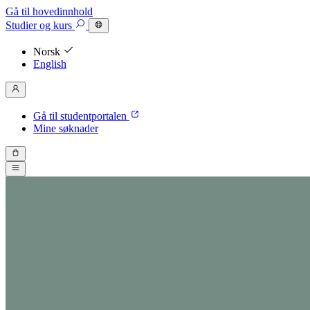
Gå til hovedinnhold
Studier
og kurs
Norsk
English
Gå til studentportalen
Mine søknader