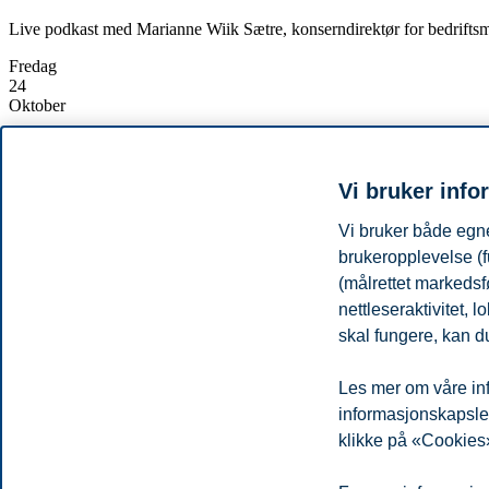
Live podkast med Marianne Wiik Sætre, konserndirektør for bedrift
Fredag
24
Oktober
Starter:
13:15, 24. oktober 2025
Slutter:
13:45, 24. oktober 2025
Sted:
BI - campus Oslo, D1 - The Village
Vi bruker info
Kontakt:
Chul Christian Aamodt
(chul.c.aamodt@bi.no)
Vi bruker både egne
De siste 10 årene har det vært like mange børsnoteringer i Sverige, 
brukeropplevelse (f
I Norge har vi solide forutsetninger – høy kompetanse, digital modenhet
(målrettet markedsf
virkemiddelapparatet for å utløse mer vekstkraft.
nettleseraktivitet,
Dette er tema for samtalen mellom Marianne Wiik Sætre, konserndirk
skal fungere, kan du
Samtalen finner sted i The Village på Handelshøyskolen BI. Alle som ø
Les mer om våre inf
Del artikkelen:
informasjonskapsler.
klikke på «Cookies»
Personvern
Tilgjengelighetserklæring
Disclaimer
Si 
Cookies