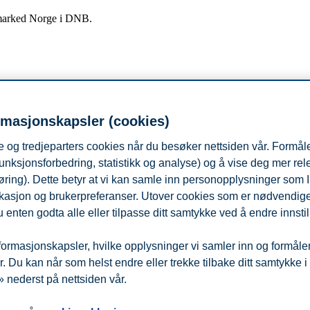
smarked Norge i DNB.
rmasjonskapsler (cookies)
 og tredjeparters cookies når du besøker nettsiden vår. Formåle
som i Frankrike, Tyskland, Nederland og Spania til sammen.
unksjonsforbedring, statistikk og analyse) og å vise deg mer re
 og sterke tradisjoner innen industriutvikling. For å sikre at flere klar
øring). Dette betyr at vi kan samle inn personopplysninger som 
 lokasjon og brukerpreferanser. Utover cookies som er nødvendige 
tør for Bedriftsmarkedet i DNB, og Chul Christian Aamodt ved BI Star
 enten godta alle eller tilpasse ditt samtykke ved å endre innstil
nsker det er velkomne til å delta i salen.
ormasjonskapsler, hvilke opplysninger vi samler inn og formålene 
 Du kan når som helst endre eller trekke tilbake ditt samtykke i
 nederst på nettsiden vår.
fra
Beredskap
Kontakt oss