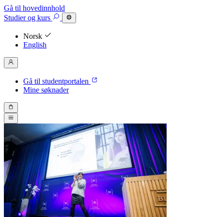
Gå til hovedinnhold
Studier
og kurs
Norsk
English
Gå til studentportalen
Mine søknader