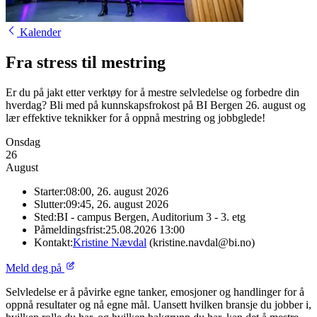
Kalender
Fra stress til mestring
Er du på jakt etter verktøy for å mestre selvledelse og forbedre din
hverdag? Bli med på kunnskapsfrokost på BI Bergen 26. august og
lær effektive teknikker for å oppnå mestring og jobbglede!
Onsdag
26
August
Starter:
08:00, 26. august 2026
Slutter:
09:45, 26. august 2026
Sted:
BI - campus Bergen, Auditorium 3 - 3. etg
Påmeldingsfrist:
25.08.2026 13:00
Kontakt:
Kristine Nævdal
(kristine.navdal@bi.no)
Meld deg på
Selvledelse er å påvirke egne tanker, emosjoner og handlinger for å
oppnå resultater og nå egne mål. Uansett hvilken bransje du jobber i,