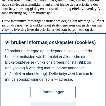
hvilken rolle du har, og hvilken bakgrunn du har, kan det å mestre
gode selvledelsesteknikker blant annet hjelpe deg å prioritere det
som betyr mest og gi deg en mer strukturert og effektiv hverdag fylt
med mestring og indre motivasjon.
Dette interaktive foredraget handler om deg og din hverdag. Vi får et
innblikk i noen av teknikkene og strategiene som kan gi deg en mer
effektiv hverdag hvor du prioriterer det som betyr mest, og der
negativt stress erstattes av motivasjon og jobbglede!
Vi bruker informasjonskapsler (cookies)
Foreleser og foredragsholder Elin Akre Trønnes er brennende
engasjert i hva som får folk til å oppleve mestring, utvikle seg og
prestere på sitt beste. I sine kurs og workshops hjelper hun studenter
Vi bruker både egne og tredjeparters cookies når du
og arbeidstakere med å nå sine mål og være på sitt beste. Som
besøker nettsiden vår. Formålet er å forbedre din
høyskolelektor ved Institutt for ledelse og organisasjon på BI, har
brukeropplevelse (funksjonsforbedring, statistikk og
hun utbredt erfaring med å formidle fagstoff på en inspirerende og
tankevekkende måte.
analyse) og å vise deg mer relevante annonser
(målrettet markedsføring). Dette betyr at vi kan samle
Del artikkelen:
inn personopplysninger som IP-adresse,
nettleseraktivitet, lokasjon og brukerpreferanser. Utover
Personvern
Tilgjengelighetserklæring
Disclaimer
Si
cookies som er nødvendige for at nettsiden skal
Cookies
Innstillinger
fungere, kan du enten godta alle eller tilpasse ditt
fra
Beredskap
Kontakt oss
samtykke ved å endre innstillinger.
Campus: