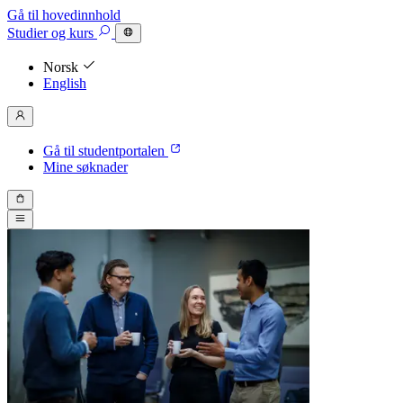
Gå til hovedinnhold
Studier
og kurs
Norsk
English
Gå til studentportalen
Mine søknader