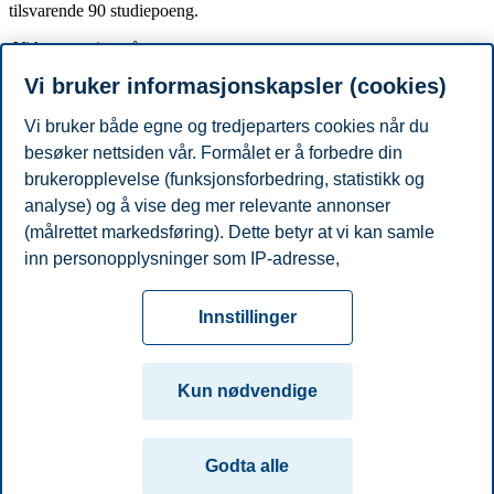
tilsvarende 90 studiepoeng.
Vi kommer inn på temaer som:
Vi bruker informasjonskapsler (cookies)
Hvordan du bygger din grad?
Hvordan gjennomføres kursene?
Hvem studerer Executive Master of Management?
Vi bruker både egne og tredjeparters cookies når du
Om gruppearbeid og erfaringsutveksling
besøker nettsiden vår. Formålet er å forbedre din
Opptakskrav
brukeropplevelse (funksjonsforbedring, statistikk og
Registrer deg nå for å lære mer om dine muligheter!
analyse) og å vise deg mer relevante annonser
(målrettet markedsføring). Dette betyr at vi kan samle
Del artikkelen:
inn personopplysninger som IP-adresse,
nettleseraktivitet, lokasjon og brukerpreferanser. Utover
Personvern
Tilgjengelighetserklæring
Disclaimer
Si
cookies som er nødvendige for at nettsiden skal
Cookies
Innstillinger
fungere, kan du enten godta alle eller tilpasse ditt
fra
Beredskap
Kontakt oss
samtykke ved å endre innstillinger.
Campus:
Kun nødvendige
Les mer om våre informasjonskapsler, hvilke
Oslo
Bergen
Trondheim
Stavanger
opplysninger vi samler inn og formålene i innstillinger
Godta alle
for informasjonskapsler. Du kan når som helst endre
© 2026 Handelshøyskolen BI