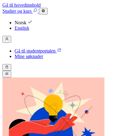
Gå til hovedinnhold
Studier
og kurs
Norsk
English
Gå til studentportalen
Mine søknader