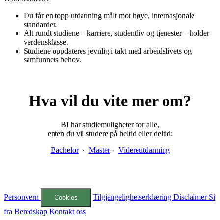
Du får en topp utdanning målt mot høye, internasjonale
standarder.
Alt rundt studiene – karriere, studentliv og tjenester – holder
verdensklasse.
Studiene oppdateres jevnlig i takt med arbeidslivets og
samfunnets behov.
Hva vil du vite mer om?
BI har studiemuligheter for alle,
enten du vil studere på heltid eller deltid:
Bachelor
·
Master
·
Videreutdanning
Personvern
Tilgjengelighetserklæring
Disclaimer
Si
Cookies
fra
Beredskap
Kontakt oss