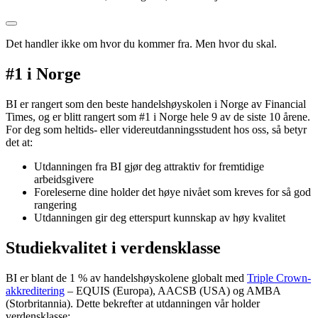
Det handler ikke om hvor du kommer fra. Men hvor du skal.
#1 i Norge
BI er rangert som den beste handelshøyskolen i Norge av Financial
Times, og er blitt rangert som #1 i Norge hele 9 av de siste 10 årene.
For deg som heltids- eller videreutdanningsstudent hos oss, så betyr
det at:
Utdanningen fra BI gjør deg attraktiv for fremtidige
arbeidsgivere
Foreleserne dine holder det høye nivået som kreves for så god
rangering
Utdanningen gir deg etterspurt kunnskap av høy kvalitet
Studiekvalitet i verdensklasse
BI er blant de 1 % av handelshøyskolene globalt med
Triple Crown-
akkreditering
– EQUIS (Europa), AACSB (USA) og AMBA
(Storbritannia). Dette bekrefter at utdanningen vår holder
verdensklasse: