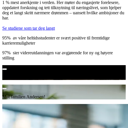
1 % mest anerkjente i verden. Her møter du engasjerte forelesere,
oppdatert forskning og tett tilknytning til næringslivet, som hjelper
deg et langt skritt nærmere drømmen – uansett hvilke ambisjoner du
har.
Se studiene som tar deg langt
95%
av våre heltidsstudenter er svært positive til fremtidige
karrieremuligheter
97%
sier videreutdanningen var avgjørende for ny og høyere
stilling
Møt noen av våre tidligere studenter
Møt familien Andersen!