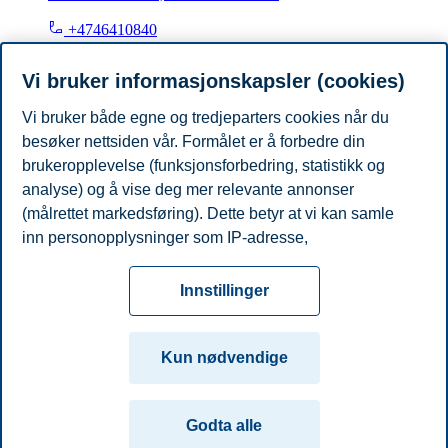
+4746410840
costas.xiouros@bi.no
Oslo
Vi bruker informasjonskapsler (cookies)
Vi bruker både egne og tredjeparters cookies når du
Paul Ehling
besøker nettsiden vår. Formålet er å forbedre din
Professor, Institutt for finans
brukeropplevelse (funksjonsforbedring, statistikk og
analyse) og å vise deg mer relevante annonser
+4746410505
(målrettet markedsføring). Dette betyr at vi kan samle
paul.ehling@bi.no
inn personopplysninger som IP-adresse,
Oslo
nettleseraktivitet, lokasjon og brukerpreferanser. Utover
Personvern
Tilgjengelighetserklæring
Disclaimer
Si
cookies som er nødvendige for at nettsiden skal
Cookies
Innstillinger
fungere, kan du enten godta alle eller tilpasse ditt
fra
Beredskap
Kontakt oss
samtykke ved å endre innstillinger.
Campus:
Kun nødvendige
Les mer om våre informasjonskapsler, hvilke
Oslo
Bergen
Trondheim
Stavanger
opplysninger vi samler inn og formålene i innstillinger
Godta alle
for informasjonskapsler. Du kan når som helst endre
© 2026 Handelshøyskolen BI