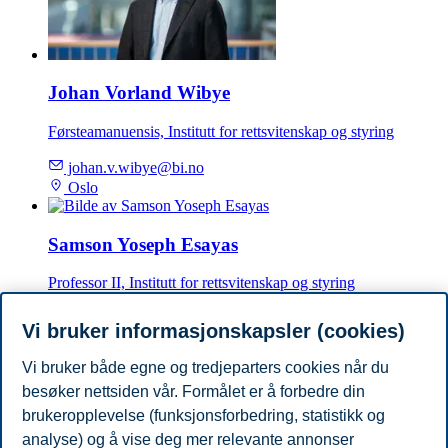
Johan Vorland Wibye
Førsteamanuensis, Institutt for rettsvitenskap og styring
johan.v.wibye@bi.no
Oslo
Samson Yoseph Esayas
Professor II, Institutt for rettsvitenskap og styring
samson.y.esayas@bi.no
Vi bruker informasjonskapsler (cookies)
Oslo
Vi bruker både egne og tredjeparters cookies når du
besøker nettsiden vår. Formålet er å forbedre din
Yvette Lind
brukeropplevelse (funksjonsforbedring, statistikk og
Professor, Institutt for rettsvitenskap og styring
analyse) og å vise deg mer relevante annonser