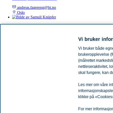
andreas.fagereng@bi.no
Oslo
Samuli Knüpfer
Professor II, Institutt for finans
Vi bruker info
samuli.knupfer@bi.no
Vi bruker både egne
Oslo
brukeropplevelse (f
(målrettet markedsf
Øyvind Norli
nettleseraktivitet,
skal fungere, kan du
Professor, Institutt for finans
+4791585459
Les mer om våre inf
oyvind.norli@bi.no
informasjonskapsler.
Oslo
klikke på «Cookies»
Personvern
Tilgjengelighetserklæring
Disclaimer
Si 
Cookies
For mer informasjon