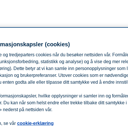
rmasjonskapsler (cookies)
 og tredjeparters cookies når du besøker nettsiden vår. Formåle
unksjonsforbedring, statistikk og analyse) og å vise deg mer re
øring). Dette betyr at vi kan samle inn personopplysninger som 
 lokasjon og brukerpreferanser. Utover cookies som er nødvendige 
 enten godta alle eller tilpasse ditt samtykke ved å endre innstil
ormasjonskapsler, hvilke opplysninger vi samler inn og formålene 
 Du kan når som helst endre eller trekke tilbake ditt samtykke i
 nederst på nettsiden vår.
fra
Beredskap
Kontakt oss
, se vår
cookie-erklæring