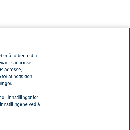
t er å forbedre din
levante annonser
IP-adresse,
for at nettsiden
linger.
i innstillinger for
 innstillingene ved å