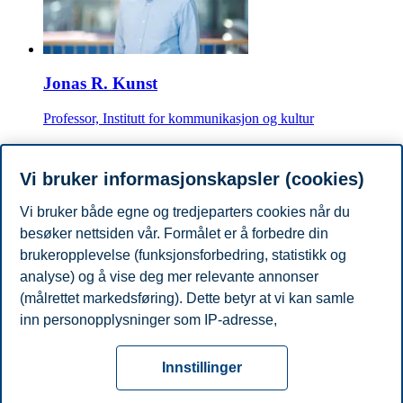
Jonas R. Kunst
Professor, Institutt for kommunikasjon og kultur
jonas.r.kunst@bi.no
Oslo
Vi bruker informasjonskapsler (cookies)
Vi bruker både egne og tredjeparters cookies når du
Per Espen Stoknes
besøker nettsiden vår. Formålet er å forbedre din
Førsteamanuensis, Institutt for ledelse og organisasjon
brukeropplevelse (funksjonsforbedring, statistikk og
analyse) og å vise deg mer relevante annonser
+4791595161
(målrettet markedsføring). Dette betyr at vi kan samle
per.e.stoknes@bi.no
inn personopplysninger som IP-adresse,
Oslo
nettleseraktivitet, lokasjon og brukerpreferanser. Utover
Personvern
Tilgjengelighetserklæring
Disclaimer
Si
cookies som er nødvendige for at nettsiden skal
Cookies
Innstillinger
fungere, kan du enten godta alle eller tilpasse ditt
fra
Beredskap
Kontakt oss