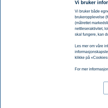
Vi bruker info
Førsteamanuensis, Institutt for datavitenskap og analyse
Vi bruker både egne
rogelio.a.mancisidor@bi.no
brukeropplevelse (f
Oslo
(målrettet markedsf
nettleseraktivitet,
Wei-Ting Yang
skal fungere, kan du
Førsteamanuensis, Institutt for datavitenskap og analyse
Les mer om våre inf
wei-ting.yang@bi.no
informasjonskapsler.
Oslo
klikke på «Cookies»
Personvern
Tilgjengelighetserklæring
Disclaimer
Si 
Cookies
For mer informasjon
Campus:
Oslo
Bergen
Trondheim
Stavanger
© 2026 Handelshøyskolen BI