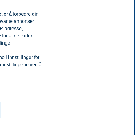
t er å forbedre din
levante annonser
IP-adresse,
for at nettsiden
linger.
i innstillinger for
 innstillingene ved å