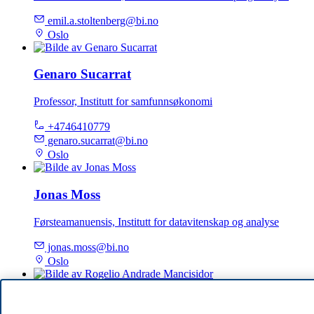
emil.a.stoltenberg@bi.no
Oslo
Genaro Sucarrat
Professor, Institutt for samfunnsøkonomi
+4746410779
genaro.sucarrat@bi.no
Oslo
Jonas Moss
Førsteamanuensis, Institutt for datavitenskap og analyse
jonas.moss@bi.no
Oslo
Rogelio Andrade Mancisidor