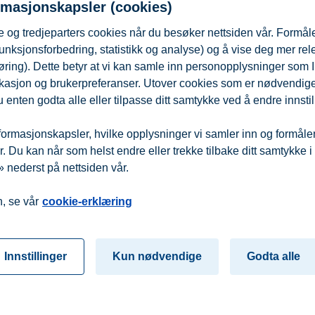
rmasjonskapsler (cookies)
 og tredjeparters cookies når du besøker nettsiden vår. Formåle
unksjonsforbedring, statistikk og analyse) og å vise deg mer re
øring). Dette betyr at vi kan samle inn personopplysninger som 
 lokasjon og brukerpreferanser. Utover cookies som er nødvendige 
 enten godta alle eller tilpasse ditt samtykke ved å endre innstil
ormasjonskapsler, hvilke opplysninger vi samler inn og formålene 
 Du kan når som helst endre eller trekke tilbake ditt samtykke i
 nederst på nettsiden vår.
fra
Beredskap
Kontakt oss
, se vår
cookie-erklæring
Innstillinger
Kun nødvendige
Godta alle