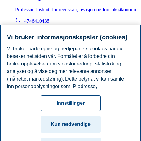
Professor, Institutt for regnskap, revisjon og foretaksøkonomi
+4746410435
flemming.ruud@bi.no
Oslo
Vi bruker informasjonskapsler (cookies)
Vi bruker både egne og tredjeparters cookies når du
Ralf Müller
besøker nettsiden vår. Formålet er å forbedre din
Professor emeritus, Institutt for ledelse og organisasjon
brukeropplevelse (funksjonsforbedring, statistikk og
analyse) og å vise deg mer relevante annonser
+46706891040
(målrettet markedsføring). Dette betyr at vi kan samle
ralf.muller@bi.no
inn personopplysninger som IP-adresse,
Oslo
nettleseraktivitet, lokasjon og brukerpreferanser. Utover
Personvern
Tilgjengelighetserklæring
Disclaimer
Si
cookies som er nødvendige for at nettsiden skal
Cookies
Innstillinger
fungere, kan du enten godta alle eller tilpasse ditt
fra
Beredskap
Kontakt oss
samtykke ved å endre innstillinger.
Campus:
Kun nødvendige
Les mer om våre informasjonskapsler, hvilke
Oslo
Bergen
Trondheim
Stavanger
opplysninger vi samler inn og formålene i innstillinger