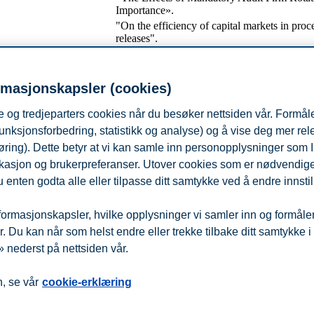
Importance».
"On the efficiency of capital markets in pro
releases".
 University
Does managerial ability mitigate litigation rel
ian Business
Scandinavian Accounting Research Confere
rmasjonskapsler (cookies)
What Drives Acquisitions Offers: Informatio
ity of Porto
Control and Creativity in the Audiovisual sec
 og tredjeparters cookies når du besøker nettsiden vår. Formåle
ian Business
unksjonsforbedring, statistikk og analyse) og å vise deg mer re
Hvilke lærdommer kan vi trekke av Transoc
øring). Dette betyr at vi kan samle inn personopplysninger som 
Omni-channels and digitalisation
 lokasjon og brukerpreferanser. Utover cookies som er nødvendige 
ian Business
Digitalisering innen Supply Chain Managem
 enten godta alle eller tilpasse ditt samtykke ved å endre innstil
 University
Service levels for inventory performance in
ormasjonskapsler, hvilke opplysninger vi samler inn og formålene 
fra
Beredskap
Kontakt oss
 Du kan når som helst endre eller trekke tilbake ditt samtykke i
 nederst på nettsiden vår.
, se vår
cookie-erklæring