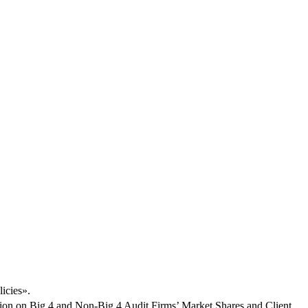
licies».
ion on Big 4 and Non-Big 4 Audit Firms’ Market Shares and Client