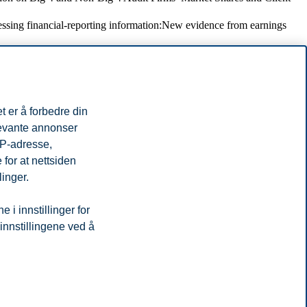
cessing financial-reporting information:New evidence from earnings
ated to financial reporting ?
nce
n or Synergy?- Evidence from Failed Acquisition Offers
tor
t er å forbedre din
levante annonser
ean saken ?
IP-adresse,
for at nettsiden
ent
linger.
 supply chain management
i innstillinger for
 innstillingene ved å