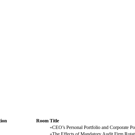
tion
Room
Title
«CEO’s Personal Portfolio and Corporate Po
«The Effects of Mandatory Audit Firm Rotat