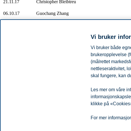
21.11.17
Christopher Bleibtreu
06.10.17
Guochang Zhang
05.05.17
Professor Gopall Krishan
Bentley
27-
Scandinavian Accounting Research
Norweg
28.04.17
Conference
School
Vi bruker info
21.03.17
Even-Tov Omri
14.03.17
João Oloveira
Univers
Vi bruker både egne
Norweg
brukeropplevelse (f
14.03.17
Transocean seminar
School
(målrettet markedsf
08.03.17
Joakim Kembro
nettleseraktivitet,
Norweg
02.03.17
Persson seminar
skal fungere, kan du
School
28.02.17
Anders Thorstenson
Aarhus
Les mer om våre inf
Personvern
Tilgjengelighetserklæring
Disclaimer
Si 
Cookies
informasjonskapsler.
klikke på «Cookies»
Campus:
Oslo
Bergen
Trondheim
Stavanger
For mer informasjon