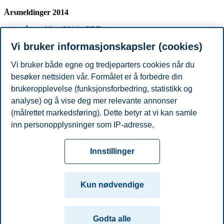
Årsmeldinger 2014
Årsmelding 2014 (.PDF)
Vi bruker informasjonskapsler (cookies)
Tidligere årsmeldinger
Årsmelding 2013 (.PDF)
Vi bruker både egne og tredjeparters cookies når du
Årsmelding 2012 (.PDF)
besøker nettsiden vår. Formålet er å forbedre din
Årsmelding 2011 (.PDF)
brukeropplevelse (funksjonsforbedring, statistikk og
Årsmelding 2010 (.PDF)
Årsmelding 2009 (.PDF)
analyse) og å vise deg mer relevante annonser
Årsmelding 2008 (.PDF)
(målrettet markedsføring). Dette betyr at vi kan samle
Årsmelding 2007 (.PDF)
inn personopplysninger som IP-adresse,
Årsmelding 2006 (.PDF)
nettleseraktivitet, lokasjon og brukerpreferanser. Utover
Personvern
Tilgjengelighetserklæring
Disclaimer
Si
cookies som er nødvendige for at nettsiden skal
Cookies
Innstillinger
fungere, kan du enten godta alle eller tilpasse ditt
fra
Beredskap
Kontakt oss
samtykke ved å endre innstillinger.
Campus:
Kun nødvendige
Les mer om våre informasjonskapsler, hvilke
Oslo
Bergen
Trondheim
Stavanger
opplysninger vi samler inn og formålene i innstillinger
Godta alle
for informasjonskapsler. Du kan når som helst endre