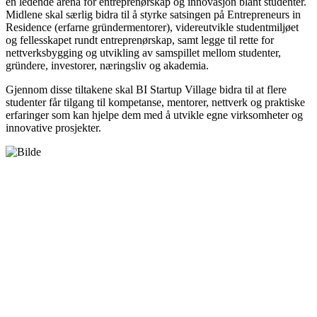
en ledende arena for entreprenørskap og innovasjon blant studenter.
Midlene skal særlig bidra til å styrke satsingen på Entrepreneurs in
Residence (erfarne gründermentorer), videreutvikle studentmiljøet
og fellesskapet rundt entreprenørskap, samt legge til rette for
nettverksbygging og utvikling av samspillet mellom studenter,
gründere, investorer, næringsliv og akademia.
Gjennom disse tiltakene skal BI Startup Village bidra til at flere
studenter får tilgang til kompetanse, mentorer, nettverk og praktiske
erfaringer som kan hjelpe dem med å utvikle egne virksomheter og
innovative prosjekter.