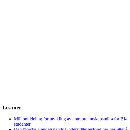
Les mer
Milliontildeling for utvikling av entreprenørskapsmiljø for BI-
studenter
Den Norske Handelsstands Understøttelsesfond har besluttet å