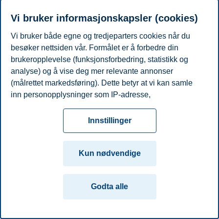
Telefon
+4746410086
E-post
ellen.heggelund@bi.no
Vi bruker informasjonskapsler (cookies)
Vi bruker både egne og tredjeparters cookies når du
Personvern
Tilgjengelighetserklæring
Disclaimer
Si
Cookies
besøker nettsiden vår. Formålet er å forbedre din
fra
Beredskap
Kontakt oss
brukeropplevelse (funksjonsforbedring, statistikk og
Campus:
analyse) og å vise deg mer relevante annonser
(målrettet markedsføring). Dette betyr at vi kan samle
Oslo
Bergen
Trondheim
Stavanger
inn personopplysninger som IP-adresse,
nettleseraktivitet, lokasjon og brukerpreferanser. Utover
© 2026 Handelshøyskolen BI
cookies som er nødvendige for at nettsiden skal
Innstillinger
fungere, kan du enten godta alle eller tilpasse ditt
samtykke ved å endre innstillinger.
Kun nødvendige
Les mer om våre informasjonskapsler, hvilke
opplysninger vi samler inn og formålene i innstillinger
Godta alle
for informasjonskapsler. Du kan når som helst endre
eller trekke tilbake ditt samtykke i innstillingene ved å
klikke på «Cookies» nederst på nettsiden vår.