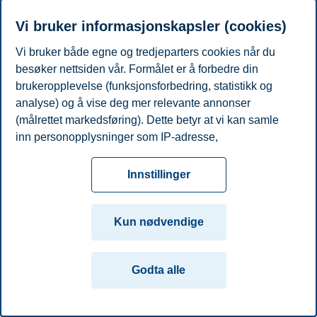
E-post
francesco.nicolai@bi.no
Vi bruker informasjonskapsler (cookies)
Akademisk grad
År
Akademisk institusjon
Grad
Vi bruker både egne og tredjeparters cookies når du
London School of Economics and Political
PhD in
besøker nettsiden vår. Formålet er å forbedre din
2021
Science
Finance
brukeropplevelse (funksjonsforbedring, statistikk og
Personvern
Tilgjengelighetserklæring
Disclaimer
Si
Cookies
analyse) og å vise deg mer relevante annonser
(målrettet markedsføring). Dette betyr at vi kan samle
fra
Beredskap
Kontakt oss
inn personopplysninger som IP-adresse,
Campus:
nettleseraktivitet, lokasjon og brukerpreferanser. Utover
Oslo
Bergen
Trondheim
Stavanger
cookies som er nødvendige for at nettsiden skal
Innstillinger
fungere, kan du enten godta alle eller tilpasse ditt
samtykke ved å endre innstillinger.
© 2026 Handelshøyskolen BI
Kun nødvendige
Les mer om våre informasjonskapsler, hvilke
opplysninger vi samler inn og formålene i innstillinger
Godta alle
for informasjonskapsler. Du kan når som helst endre
eller trekke tilbake ditt samtykke i innstillingene ved å
klikke på «Cookies» nederst på nettsiden vår.