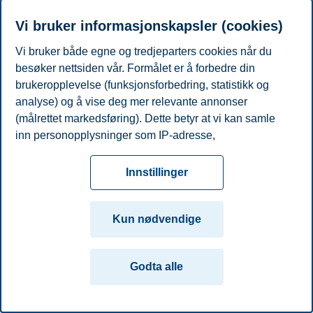
Telefon
+4741471841
E-post
kathrine.johannesen@bi.no
Vi bruker informasjonskapsler (cookies)
Akademisk grad
Vi bruker både egne og tredjeparters cookies når du
År
Akademisk institusjon
Grad
besøker nettsiden vår. Formålet er å forbedre din
2000
University of Oslo
Master Cand. Psychol.
brukeropplevelse (funksjonsforbedring, statistikk og
Arbeidserfaring
analyse) og å vise deg mer relevante annonser
År
Arbeidsgiver
Tittel
(målrettet markedsføring). Dette betyr at vi kan samle
1997 - Present
BI Norwegian Business School
Adjunct lecturer
inn personopplysninger som IP-adresse,
Personvern
Tilgjengelighetserklæring
Disclaimer
Si
Cookies
nettleseraktivitet, lokasjon og brukerpreferanser. Utover
fra
Beredskap
Kontakt oss
cookies som er nødvendige for at nettsiden skal
Innstillinger
fungere, kan du enten godta alle eller tilpasse ditt
Campus:
samtykke ved å endre innstillinger.
Oslo
Bergen
Trondheim
Stavanger
Kun nødvendige
Les mer om våre informasjonskapsler, hvilke
© 2026 Handelshøyskolen BI
opplysninger vi samler inn og formålene i innstillinger
Godta alle
for informasjonskapsler. Du kan når som helst endre
eller trekke tilbake ditt samtykke i innstillingene ved å
klikke på «Cookies» nederst på nettsiden vår.